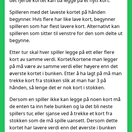
det fjerde kortet kan da legge på et nytt kort.
Spilleren med det laveste kortet på hånden
begynner. Hvis flere har like lave kort, begynner
spilleren som har flest lavere kort. Alternativt kan
spilleren som sitter til venstre for den som delte ut
begynne.
Etter tur skal hver spiller legge på ett eller flere
kort av samme verdi. Kortet/kortene man legger
på må være av samme verdi eller høyere enn det
øverste kortet i bunken. Etter å ha lagt på må man
trekke kort fra stokken slik at man har 3 på
hånden, så lenge det er nok kort i stokken.
Dersom en spiller ikke kan legge på noen kort må
de enten ta inn hele bunken og la det bli neste
spillers tur, eller sjanse ved å trekke et kort fra
stokken som de må spille uansett. Dersom dette
kortet har lavere verdi enn det øverste i bunken